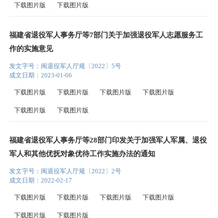
下载图片版
下载图片版
福建省退役军人事务厅等7部门关于加强退役军人志愿服务工
作的实施意见
发文字号：闽退役军人厅规〔2022〕5号
成文日期：2023-01-06
下载图片版
下载图片版
下载图片版
下载图片版
下载图片版
下载图片版
福建省退役军人事务厅等28部门印发关于加强军人军属、退役
军人和其他优抚对象优待工作实施办法的通知
发文字号：闽退役军人厅规〔2022〕2号
成文日期：2022-02-17
下载图片版
下载图片版
下载图片版
下载图片版
下载图片版
下载图片版