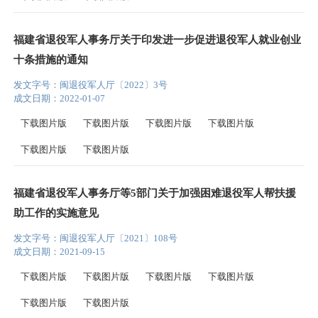
福建省退役军人事务厅关于印发进一步促进退役军人就业创业
十条措施的通知
发文字号：闽退役军人厅〔2022〕3号
成文日期：2022-01-07
下载图片版
下载图片版
下载图片版
下载图片版
下载图片版
下载图片版
福建省退役军人事务厅等5部门关于加强困难退役军人帮扶援
助工作的实施意见
发文字号：闽退役军人厅〔2021〕108号
成文日期：2021-09-15
下载图片版
下载图片版
下载图片版
下载图片版
下载图片版
下载图片版