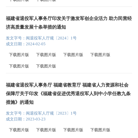
福建省退役军人事务厅印发关于激发军创企业活力 助力民营经
济高质量发展十条举措的通知
发文字号：闽退役军人厅规〔2024〕1号
成文日期：2024-02-05
下载图片版
下载图片版
下载图片版
下载图片版
下载图片版
下载图片版
福建省退役军人事务厅 福建省教育厅 福建省人力资源和社会
保障厅关于印发《福建省促进优秀退役军人到中小学任教九条
措施》的通知
发文字号：闽退役军人厅规〔2023〕1号
成文日期：2023-03-23
下载图片版
下载图片版
下载图片版
下载图片版