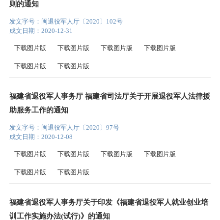
则的通知
发文字号：闽退役军人厅〔2020〕102号
成文日期：2020-12-31
下载图片版
下载图片版
下载图片版
下载图片版
下载图片版
下载图片版
福建省退役军人事务厅 福建省司法厅关于开展退役军人法律援
助服务工作的通知
发文字号：闽退役军人厅〔2020〕97号
成文日期：2020-12-08
下载图片版
下载图片版
下载图片版
下载图片版
下载图片版
下载图片版
福建省退役军人事务厅关于印发《福建省退役军人就业创业培
训工作实施办法(试行)》的通知