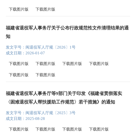
下载图片版
下载图片版
福建省退役军人事务厅关于公布行政规范性文件清理结果的通
知
发文字号：闽退役军人厅规〔2026〕1号
成文日期：2026-01-07
下载图片版
下载图片版
下载图片版
下载图片版
下载图片版
下载图片版
福建省退役军人事务厅等9部门关于印发《福建省贯彻落实
〈困难退役军人帮扶援助工作规范〉若干措施》的通知
发文字号：闽退役军人厅规〔2025〕3号
成文日期：2025-08-28
下载图片版
下载图片版
下载图片版
下载图片版