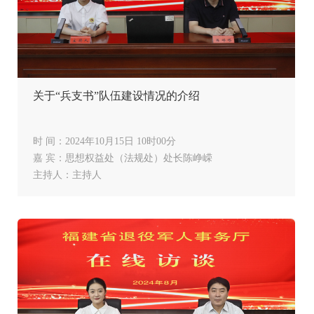
置工作高质量发展
关于“兵支书”队伍建设情况的介绍
时 间：2024年10月15日 10时00分
嘉 宾：思想权益处（法规处）处长陈峥嵘
主持人：主持人