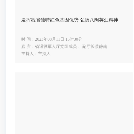
发挥我省独特红色基因优势 弘扬八闽英烈精神
时 间：2023年08月11日 15时30分
嘉 宾：省退役军人厅党组成员 、副厅长蔡静南
主持人：主持人