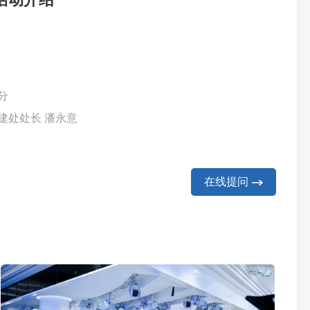
0分
建处处长 潘永意
在线提问