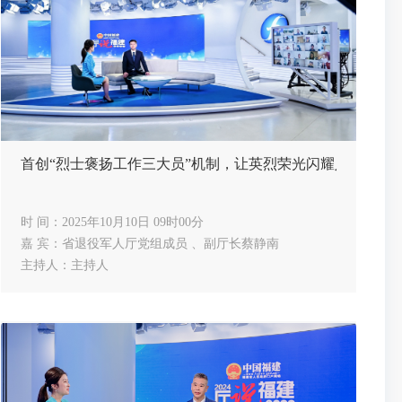
首创“烈士褒扬工作三大员”机制，让英烈荣光闪耀八闽大地
时 间：2025年10月10日 09时00分
嘉 宾：省退役军人厅党组成员 、副厅长蔡静南
主持人：主持人