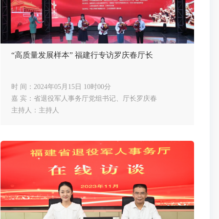
“高质量发展样本” 福建行专访罗庆春厅长
时 间：2024年05月15日 10时00分
嘉 宾：省退役军人事务厅党组书记、厅长罗庆春
主持人：主持人