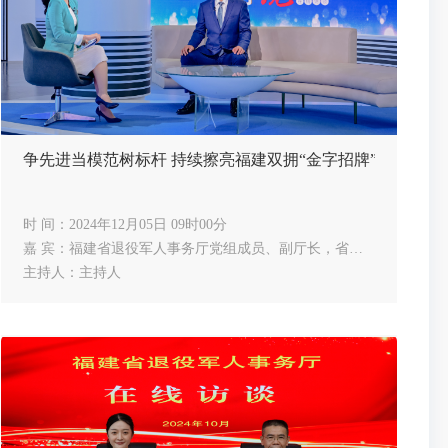
争先进当模范树标杆 持续擦亮福建双拥“金字招牌”
时 间：2024年12月05日 09时00分
嘉 宾：福建省退役军人事务厅党组成员、副厅长，省双拥办常务副主任陈浩
主持人：主持人