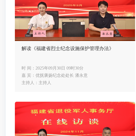
解读《福建省烈士纪念设施保护管理办法》
时 间：2025年09月30日 09时30分
嘉 宾：优抚褒扬纪念处处长 潘永意
主持人：主持人