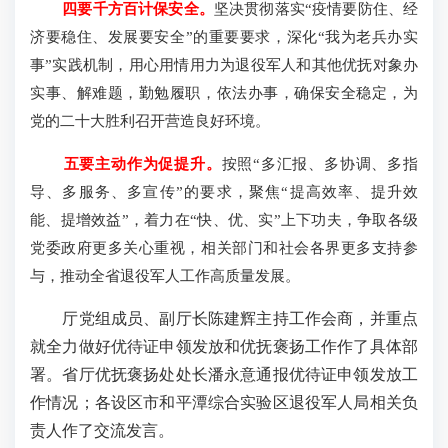
四要千方百计保安全。
坚决贯彻落实“疫情要防住、经
济要稳住、发展要安全”的重要要求，深化“我为老兵办实
事”实践机制，用心用情用力为退役军人和其他优抚对象办
实事、解难题，勤勉履职，依法办事，确保安全稳定，为
党的二十大胜利召开营造良好环境。
五要主动作为促提升。
按照“多汇报、多协调、多指
导、多服务、多宣传”的要求，聚焦“提高效率、提升效
能、提增效益”，着力在“快、优、实”上下功夫，争取各级
党委政府更多关心重视，相关部门和社会各界更多支持参
与，推动全省退役军人工作高质量发展。
厅党组成员、副厅长陈建辉主持工作会商，并重点
就全力做好优待证申领发放和优抚褒扬工作作了具体部
署。省厅优抚褒扬处处长潘永意通报优待证申领发放工
作情况；各设区市和平潭综合实验区退役军人局相关负
责人作了交流发言。