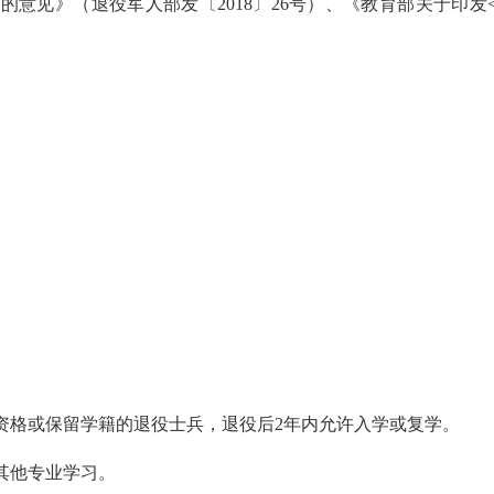
见》（退役军人部发〔2018〕26号）、《教育部关于印发<
格或保留学籍的退役士兵，退役后2年内允许入学或复学。
其他专业学习。