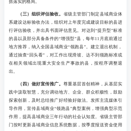
抓落实的格局。
（三）组织评估验收。
省级主管部门制定县域商业体
系建设达标验收办法，组织对上年度完成建设目标的县进
行评估验收，并出具书面评估意见。对达到“提升型”标准
的县以及部分具备条件的“增强型”县，每年11月底前通过
地方推荐，纳入全国县域商业“领跑县”。建立退出机制，
通过抽查“回头看”，对工作出现滑坡、达不到领跑标准或
在相关领域出现重大安全生产事故的县，按程序调整退
出。
（四）做好宣传推广。
尊重基层首创精神，从基层实
践中汲取智慧，充分调动地方、企业、群众积极性，鼓励
探索创新，及时总结推广好经验好做法。发挥主流媒体引
导作用，宣传县域商业“领跑县”典型案例，增强典型示范
作用，提高县域商业三年行动的社会认知度。省级主管部
门按时更新县域商业信息系统数据，按季度报送资金使用