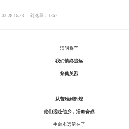
3-28 16:33
浏览量：
1867
清明将至
我们慎终追远
祭奠英烈
从苦难到辉煌
他们远赴他乡，浴血奋战
生命永远留在了