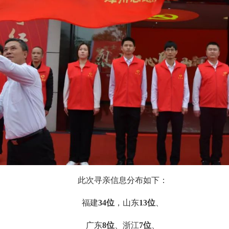
此次寻亲信息分布如下：
福建
34位
，山东
13位
、
广东
8位
、浙江
7位
、