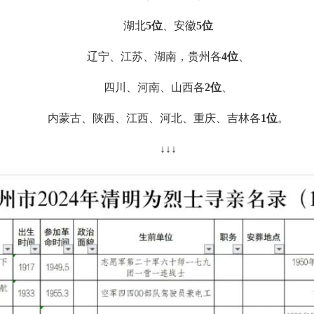
湖北
5位
、安徽
5位
辽宁、江苏、湖南，贵州各
4位
、
四川、河南、山西各
2位
、
内蒙古、陕西、江西、河北、重庆、吉林各
1位
。
↓↓↓