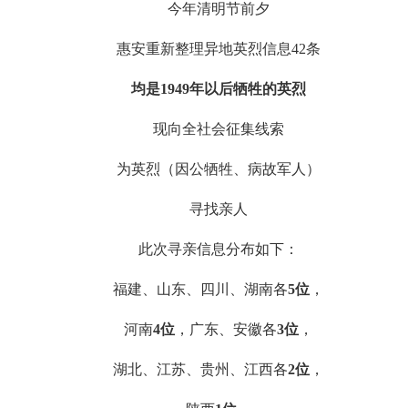
今年清明节前夕
惠安重新整理异地英烈信息42条
均是1949年以后牺牲的英烈
现向全社会征集线索
为英烈（因公牺牲、病故军人）
寻找亲人
此次寻亲信息分布如下：
福建、山东、四川、湖南各
5位
，
河南
4位
，广东、安徽各
3位
，
湖北、江苏、贵州、江西各
2位
，