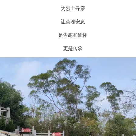
为烈士寻亲
让英魂安息
是告慰和缅怀
更是传承