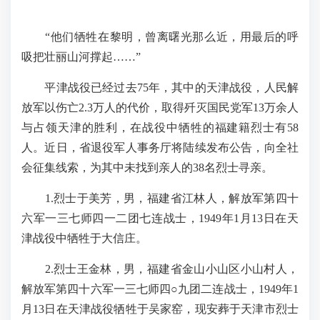
“他们牺牲在黎明，曾离曙光那么近，用最后的呼
吸把壮丽山河撑起……”
平津战役已经过去75年，其中的天津战役，人民解
放军以伤亡2.3万人的代价，取得歼灭国民党军13万余人
与占领天津的胜利，在战役中牺牲的福建籍烈士有58
人。近日，省退役军人事务厅将陆续发布公告，向全社
会征集线索，为其中未找到亲人的38名烈士寻亲。
1.烈士于美芳，男，福建省江林人，解放军第四十
六军一三七师四一二团七连战士，1949年1月13日在天
津战役中牺牲于大信庄。
2.烈士王金林，男，福建省金山小山区小山村人，
解放军第四十六军一三七师四○九团二连战士，1949年1
月13日在天津战役牺牲于吴家窑，现安葬于天津市烈士