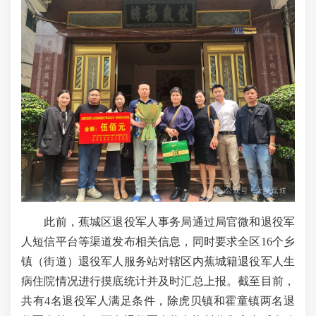
此前，蕉城区退役军人事务局通过局官微和退役军
人短信平台等渠道发布相关信息，同时要求全区16个乡
镇（街道）退役军人服务站对辖区内蕉城籍退役军人生
病住院情况进行摸底统计并及时汇总上报。截至目前，
共有4名退役军人满足条件，除虎贝镇和霍童镇两名退