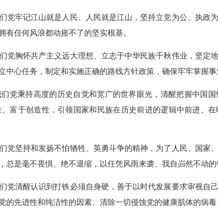
们党牢记江山就是人民、人民就是江山，坚持立党为公、执政
拥有任何风浪都动摇不了的坚实根基。
们党胸怀共产主义远大理想、立志于中华民族千秋伟业，坚定
立中心任务，制定和实施正确的路线方针政策，确保牢牢掌握事
我们党秉持高度的历史自觉和宽广的世界眼光，清醒把握中国国
性、富于创造性，引领国家和民族在历史前进的逻辑中前进、在
们党坚持和发扬不怕牺牲、英勇斗争的精神，为了人民、国家
，总是毫不畏惧、绝不退缩，以任凭风雨来袭、我自岿然不动的
们党清醒认识到打铁必须自身硬，善于以时代发展要求审视自
党的先进性和纯洁性的因素、清除一切侵蚀党的健康肌体的病毒