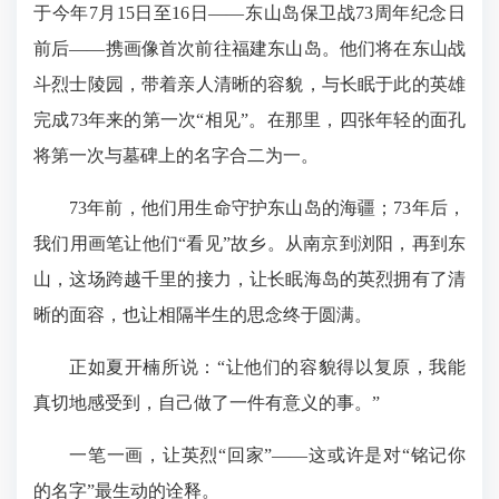
于今年7月15日至16日——东山岛保卫战73周年纪念日
前后——携画像首次前往福建东山岛。他们将在东山战
斗烈士陵园，带着亲人清晰的容貌，与长眠于此的英雄
完成73年来的第一次“相见”。在那里，四张年轻的面孔
将第一次与墓碑上的名字合二为一。
73年前，他们用生命守护东山岛的海疆；73年后，
我们用画笔让他们“看见”故乡。从南京到浏阳，再到东
山，这场跨越千里的接力，让长眠海岛的英烈拥有了清
晰的面容，也让相隔半生的思念终于圆满。
正如夏开楠所说：“让他们的容貌得以复原，我能
真切地感受到，自己做了一件有意义的事。”
一笔一画，让英烈“回家”——这或许是对“铭记你
的名字”最生动的诠释。