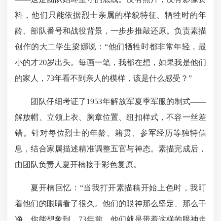
料，他们只能依据烈士亲属的样貌特征、牺牲时的年
龄、部队番号和战役背景，一步步推敲还原。负责素描
创作的大二学生梁娜说：“他们牺牲时都非常年轻，最
小的才20岁出头。每画一笔，我都在想，如果我是他们
的家人，73年看不到亲人的模样，该是什么感受？”
团队仔细考证了1953年解放军夏季军服的制式——
解放帽、立领上衣、胸章位置、纽扣样式，不容一丝差
错。针对每位烈士的年龄、籍贯、参军经历等独特信
息，结合家属描述精准调整五官与神态。素描完成后，
由团队负责人夏开楠接手彩色复原。
夏开楠回忆：“当我打开素描稿开始上色时，我盯
着他们的眼睛看了很久。他们的眼神那么坚定、那么干
净。你能想象到，73年前，他们就是带着这样的眼神走