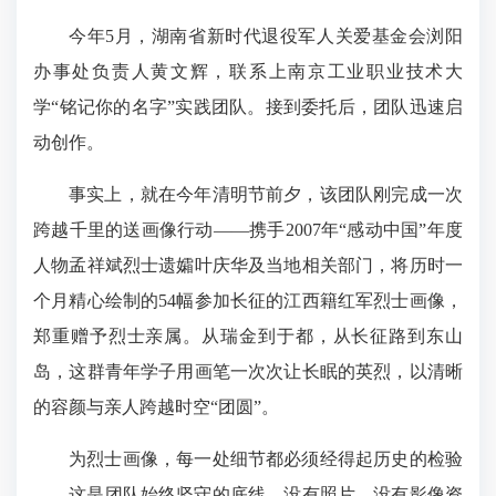
今年5月，湖南省新时代退役军人关爱基金会浏阳
办事处负责人黄文辉，联系上南京工业职业技术大
学“铭记你的名字”实践团队。接到委托后，团队迅速启
动创作。
事实上，就在今年清明节前夕，该团队刚完成一次
跨越千里的送画像行动——携手2007年“感动中国”年度
人物孟祥斌烈士遗孀叶庆华及当地相关部门，将历时一
个月精心绘制的54幅参加长征的江西籍红军烈士画像，
郑重赠予烈士亲属。从瑞金到于都，从长征路到东山
岛，这群青年学子用画笔一次次让长眠的英烈，以清晰
的容颜与亲人跨越时空“团圆”。
为烈士画像，每一处细节都必须经得起历史的检验
——这是团队始终坚守的底线。没有照片，没有影像资