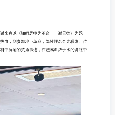
属谢来春以《鞠躬尽瘁为革命——谢景德》为题，
腔热血，到参加地下革命，隐姓埋名奔走联络、传
史料中沉睡的英勇事迹，在烈属血浓于水的讲述中