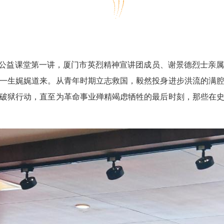
”公益课堂第一讲，厦门市英烈精神宣讲团成员、谢景德烈士亲
一生娓娓道来。从青年时期立志救国，毅然投身进步洪流的满
破狱行动，直至为革命事业殚精竭虑牺牲的最后时刻，那些在