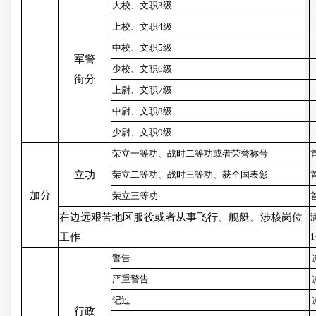
大校、文职3级
上校、文职4级
中校、文职5级
军警
少校、文职6级
衔分
上尉、文职7级
中尉、文职8级
少尉、文职9级
荣立一等功、战时二等功或者荣誉称号
立功
荣立二等功、战时三等功、获全国表彰
加分
荣立三等功
在边远艰苦地区服役或者从事飞行、舰艇、涉核岗位
工作
警告
严重警告
记过
行政