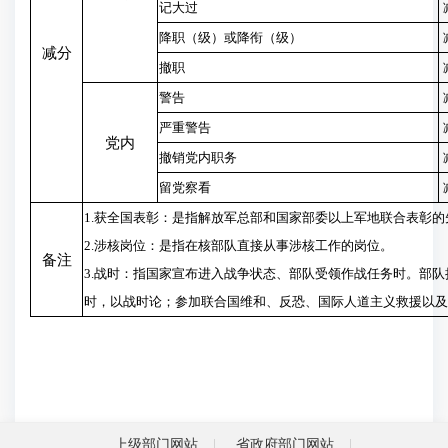
记大过
降职（级）或降衔（级）
减分
撤职
警告
严重警告
党内
撤销党内职务
留党察看
1.获全国表彰：是指解放军总部和国家部委以上军地联合表彰的
2.涉核岗位：是指在核部队直接从事涉核工作的岗位。
备注
3.战时：指国家宣布进入战争状态、部队受领作战任务时。部
时，以战时论；参加联合国维和、反恐、国际人道主义救援以及
上级部门网站
省政府部门网站