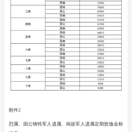
附件2
烈属、因公牺牲军人遗属、病故军人遗属定期抚恤金标