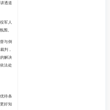
、讲透道
役军人
氛围。
督与倒
效裁判，
理的解决
依法处
优待条
更好知