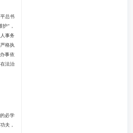
平总书
维护”，
军人事务
、严格执
办事依
，在法治
的必学
下功夫，