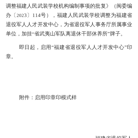
调整
福建人民武装学校
机构编制事项的批复》（闽委编
办
〔
3
〕
114
号），福建
人民武装学校
调整为福建
省
202
退役军人人才开发
中心
，
为省退役军人事务厅所属事业
单位
，加挂
省
武夷山军队
离退休干部
休养所
”牌子
。
“
即日
起
，
启用
“
福建省退役军人人才开发中心
”
印
章
。
附件：启用印章
印
模式样