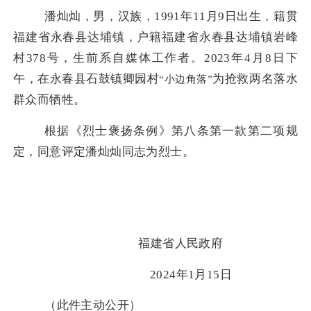
潘灿灿，男，
汉族，
1991
年
11
月
9
日
出
生，籍贯
福建省
永春县达埔镇，户籍
福建省
永春县达埔镇岩峰
村
378号
，
生前系自媒体工作者。
2023
年
4
月
8
日下
午，在永春县石鼓镇卿园村
为抢救两名落水
“小边角落”
群众而
牺牲
。
根据
《烈士褒扬条例》第八条第一款第二项
规
定，同意评定潘灿灿同志为烈士
。
福建省人民政府
2024年1月15日
（此件主动公开）