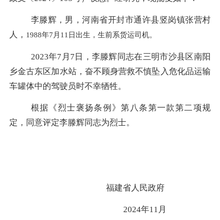
李滕辉，男，河南省开封市通许县竖岗镇张营村
人
，
1988年7月11日出生，生前系货运司机。
2023年7月7日，
李滕辉
同志
在
三明市
沙县区南阳
乡金古东区加水站
，奋不顾身
营救不慎坠入危化品运输
车
罐
体
中的
驾驶员时不幸牺牲。
根据
《烈士褒扬条例》第八条第一款第二项
规
定，同意评定
李滕辉
同志为烈士
。
福建省人民政府
2024年11月