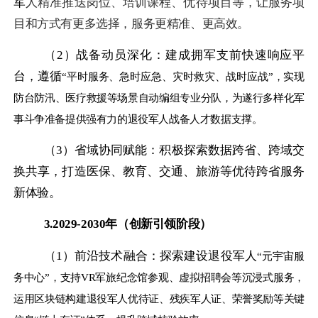
军
人精准推送岗位、培训课程、优待项目等，让服务
项
目和方式
有更多选择
，服务更精准、更高效
。
（2）
战备动员深化：建成拥军支前快速响应平
台，遵循
“平时服务、急时应急、灾时救灾、战时应战”，实现
防台防汛、医疗救援等场景自动编组专业分队，为遂行多样化军
事斗争准备提供强有力的退役军人战备人才数据支撑。
（3）
省域协同赋能：积极探索数据跨省、跨域交
换共享，打造医保、教育、交通、旅游等优待跨省服务
新体验。
3.
2029-2030年
（
创新引领阶段
）
（1）
前沿技术融合：探索建设退役军人
“元宇宙服
务中心”，支持VR军旅纪念馆参观、虚拟招聘会等沉浸式服务，
运用区块链构建退役军人优待证、残疾军人证、荣誉奖励等关键