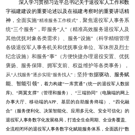
深入学习贯彻习近平总书记关于退役军人工作和数
字福建建设的重要论述以及在福建考察时的重要讲话精
神
，
全面实施
聚焦退役军人事务系
“精准服务工作模式”，
统
“三个服务”，即
服务
“人”
（精准
高效服务
退役军人及
其他优抚对象
各类
需求）、服务
“设施”
（
科学精细
管理
各级退役军人事务机关和
优抚事业单位、军休所及烈士
纪念设施）和服务
“
事
”
（
方便快捷办理
退役安置、优抚
褒扬、服务
保障、拥军支前、权益维护等
各类
事务），
从
坚持
据驱动、服务赋
“人找服务”逐步实现“服务找人”；
“数
能、智能引领
”，着力构建“一库贯通” (统一的退役军人数据
库)、“两翼支撑”（管理和服务）、“三端协同”（电脑端的网上
办事大厅、移动端的APP、基层的自助服务终端）、“四化融
合”（服务便利化、决策智能化、应用多元化、安全可信化）的
退役军人事务数字化发展格局，打造全生命周期、全业务覆盖、
全流程闭环的退役军人事务数字化赋能服务体系，全面践行“数