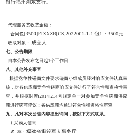
银行福州湖东支行。
代理服务费收费金额：
[3500]FJXXZB[CS]2022001-1-1
包1
3500
合同包
：
元
成交人
收取对象：
七、公告期限
自本公告发布之日起1个工作日
八、其他补充事宜
根据竞争性磋商文件要求磋商小组成员经对响应文件认真审
核，对各供应商竞争性磋商响应文件进行了符合性和资格性审
查，并根据财库[2014]214号规定单一对参加竞争性磋商供应
商进行磋商评议：各供应商均通过符合性和资格性审查
九、凡对本次公告内容提出询问，按以下方式联系。
1.采购人信息
福建省退役军人事务厅
名 称：