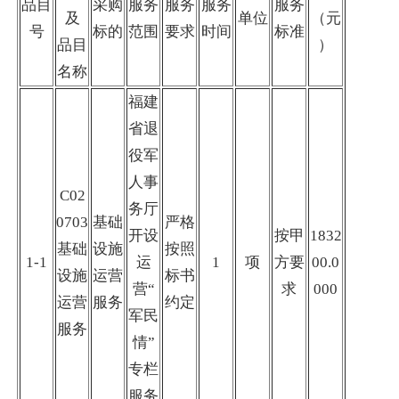
品目
采购
服务
服务
服务
服务
及
单位
（元
号
标的
范围
要求
时间
标准
品目
）
名称
福建
省退
役军
人事
C02
务厅
0703
基础
严格
开设
按甲
1832
基础
设施
按照
1-1
运
1
项
方要
00.0
设施
运营
标书
营“
求
000
运营
服务
约定
军民
服务
情”
专栏
服务