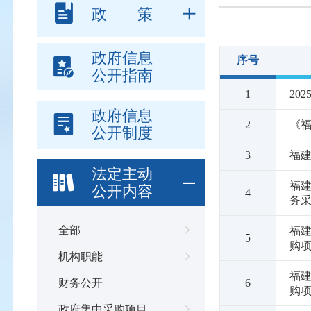
政 策
政府信息
序号
公开指南
1
20
政府信息
2
《
公开制度
3
福
法定主动
福
公开内容
4
务
全部
福建
5
购
机构职能
福建
6
财务公开
购项
政府集中采购项目