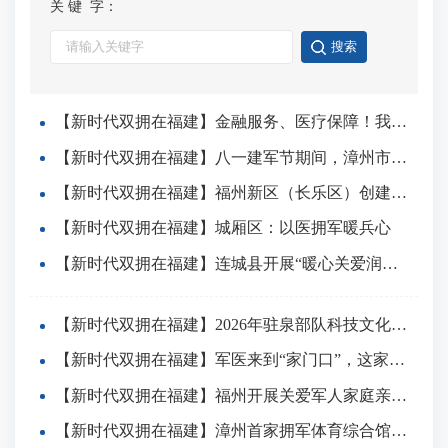
关 键 字：
【新时代双拥在福建】金融服务、医疗保障！我省多地拥军举措升级上新→
【新时代双拥在福建】八一建军节期间，漳州市区两家游泳馆连续3天免费请“军”体验
【新时代双拥在福建】福州新区（长乐区）创建“四位一体”拥军格局 发布七大服务包
【新时代双拥在福建】城厢区：以医拥军暖兵心
【新时代双拥在福建】连城县开展“暖心关爱润军嫂·双拥赋能绽芳华”活动
【新时代双拥在福建】2026年驻泉部队科技文化拥军集中现场办公会召开
【新时代双拥在福建】军医来到“家门口”，这家医院坚持了22年……
【新时代双拥在福建】福州开展关爱军人家庭亲子活动——“茉莉双拥·连心驿站”揭牌
【新时代双拥在福建】漳州首家拥军体育综合馆授牌